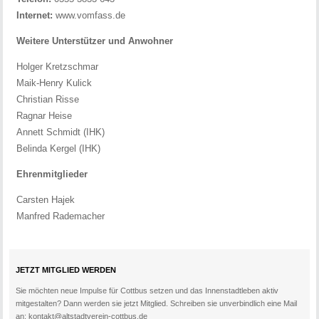
Internet:
www.vomfass.de
Weitere Unterstützer und Anwohner
Holger Kretzschmar
Maik-Henry Kulick
Christian Risse
Ragnar Heise
Annett Schmidt (IHK)
Belinda Kergel (IHK)
Ehrenmitglieder
Carsten Hajek
Manfred Rademacher
JETZT MITGLIED WERDEN
Sie möchten neue Impulse für Cottbus setzen und das Innenstadtleben aktiv
mitgestalten? Dann werden sie jetzt Mitglied. Schreiben sie unverbindlich eine Mail
an: kontakt@altstadtverein-cottbus.de