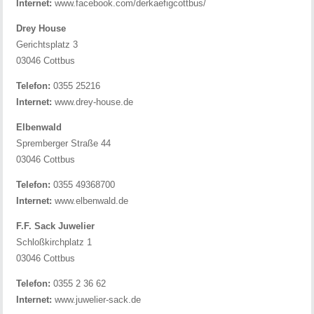
Internet:
www.facebook.com/derkaefigcottbus/
Drey House
Gerichtsplatz 3
03046 Cottbus
Telefon:
0355 25216
Internet:
www.drey-house.de
Elbenwald
Spremberger Straße 44
03046 Cottbus
Telefon:
0355 49368700
Internet:
www.elbenwald.de
F.F. Sack Juwelier
Schloßkirchplatz 1
03046 Cottbus
Telefon:
0355 2 36 62
Internet:
www.juwelier-sack.de